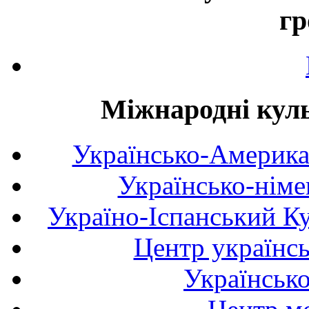
гр
Міжнародні куль
Українсько-Америка
Українсько-німе
Україно-Іспанський К
Центр українсь
Українськ