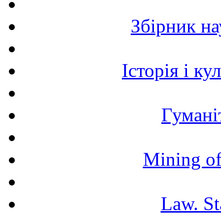
Збірник н
Історія і к
Гумані
Mining of
Law. St