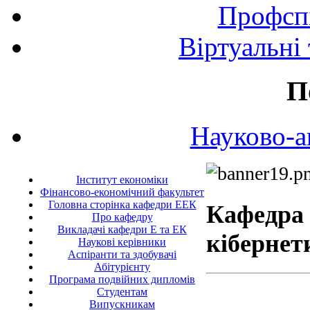
Профспі
Віртуальні
П
Науково-а
Інститут економіки
Фінансово-економічний факультет
Головна сторінка кафедри ЕЕК
Кафедра 
Про кафедру
Викладачі кафедри Е та ЕК
кібернет
Наукові керівники
Аспіранти та здобувачі
Абітурієнту
Програма подвійних дипломів
Студентам
Випускникам