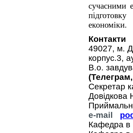
сучасними 
підготовку
економіки.
Контакти
49027
, м
. 
корпус.3, а
В.о. завду
(Телеграм,
Секретар ка
Довідкова
Приймальн
e-mail
po
Кафедра в