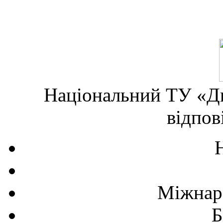
Національний ТУ «Дн
відпов
Міжнаро
Б