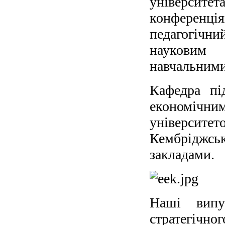
університе
конференція
педагогічни
науковим
навчальними
Кафедра пі
економічни
університ
Кембріджсь
закладами.
Наші випу
стратегічно