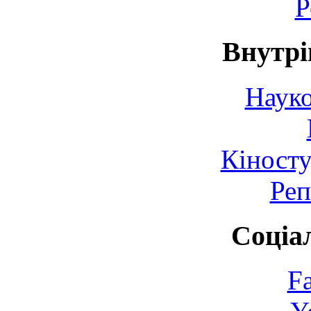
Р
Внутрі
Науко
Кіносту
Реп
Соціа
F