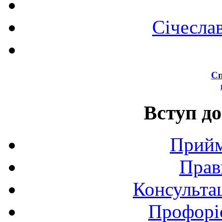
Січесла
Сп
Вступ до
Прийм
Прав
Консультац
Профоріє