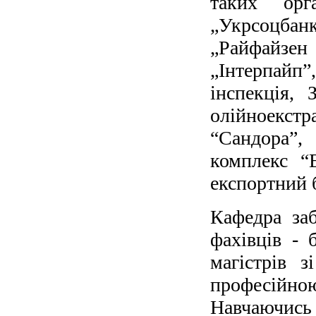
таких орг
„Укрсоцбанк
„Райфайзен 
„Інтерпайп”
інспекція,
олійноекс
“Сандора”
комплекс “
експортний б
Кафедра заб
фахівців - 
магістрів з
професійн
Навчаючись