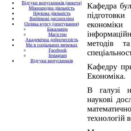
Відгуки випускників (анкета)
Кафедра бул
Міжнародна діяльність
підготовки
Наукова діяльність
Вибіркові дисципліни
економіки 
Оцінка курсу (опитування)
Бакалаври
інформацій
Магістри
Академічна доброчесність
методів та
Ми в соціальних мережах
Facebook
спеціальнос
Instagram
Відгуки випускників
Кафедру при
Економіка.
В галузі н
наукові дос
математичн
технологій в