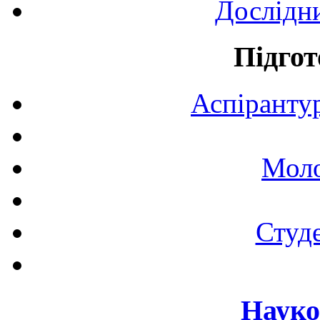
Дослідн
Підгот
Аспірантур
Моло
Студе
Науко