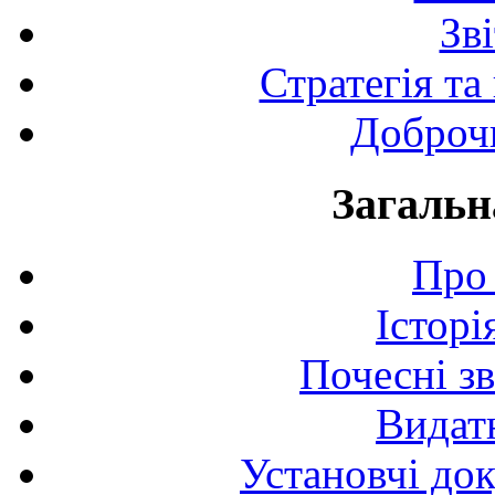
Зв
Стратегія та
Доброчи
Загальн
Про 
Історі
Почесні з
Видат
Установчі до