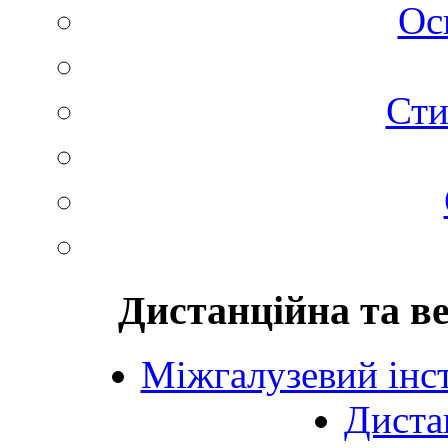
Ос
Сти
Дистанційна та в
Міжгалузевий інст
Диста