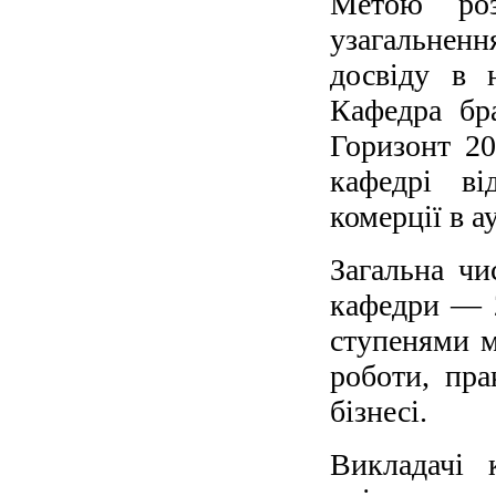
Метою роз
узагальнен
досвіду в 
Кафедра бр
Горизонт 2
кафедрі ві
комерції в ау
Загальна чи
кафедри — 2
ступенями м
роботи, пра
бізнесі.
Викладачі 