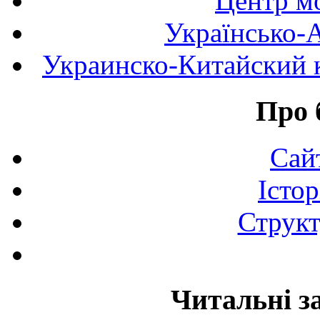
Центр мо
Українсько-
Украинско-Китайский к
Про 
Сай
Істор
Структ
Читальні з