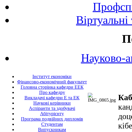
Профспі
Віртуальні
П
Науково-а
Інститут економіки
Фінансово-економічний факультет
Головна сторінка кафедри ЕЕК
Про кафедру
Каб
Викладачі кафедри Е та ЕК
Наукові керівники
кан
Аспіранти та здобувачі
Абітурієнту
доц
Програма подвійних дипломів
кіб
Студентам
Випускникам