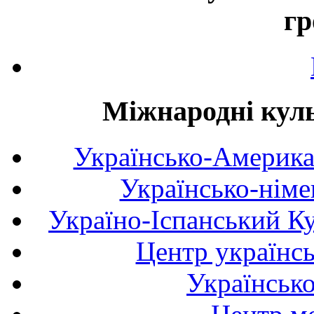
гр
Міжнародні куль
Українсько-Америка
Українсько-німе
Україно-Іспанський К
Центр українсь
Українськ