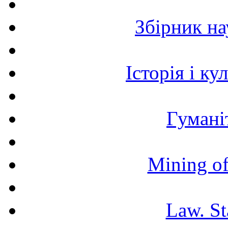
Збірник н
Історія і к
Гумані
Mining of
Law. St