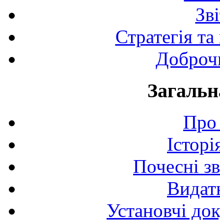
Зв
Стратегія та
Доброчи
Загальн
Про 
Історі
Почесні з
Видат
Установчі до