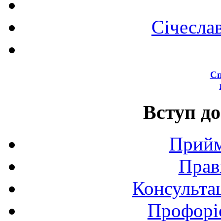
Січесла
Сп
Вступ до
Прийм
Прав
Консультац
Профоріє