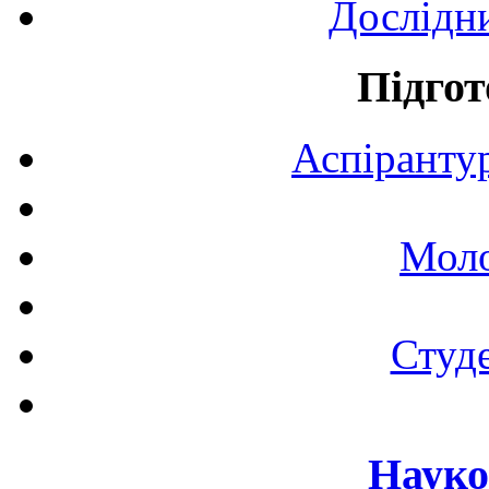
Дослідн
Підгот
Аспірантур
Моло
Студе
Науко