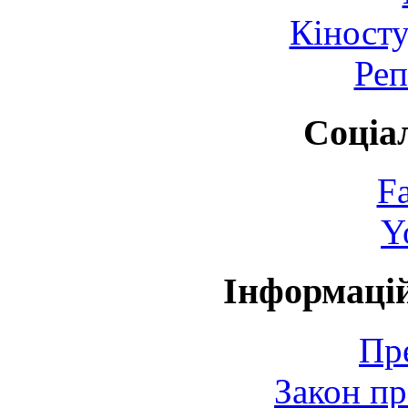
Кіносту
Реп
Соціа
F
Y
Інформаці
Пр
Закон пр