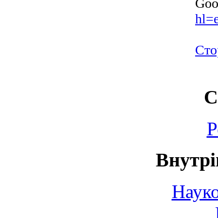
Goo
hl=
Сто
С
Р
Внутрі
Науко