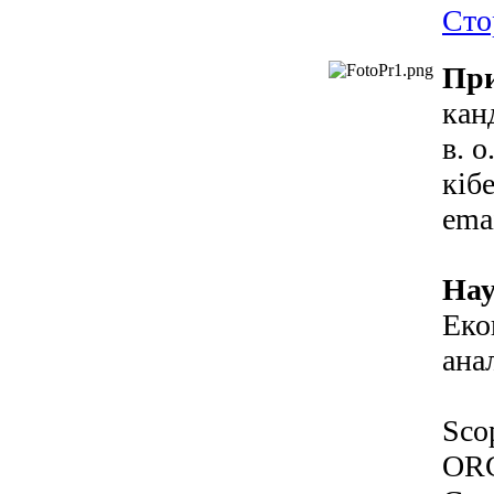
Сто
При
кан
в. 
кіб
ema
Нау
Еко
ана
Sco
OR