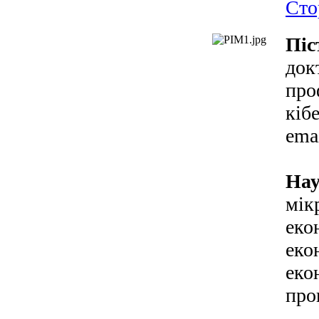
Сто
Піс
док
про
кіб
ema
Нау
мік
еко
еко
еко
про