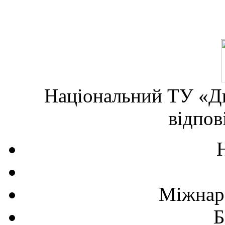
Національний ТУ «Дн
відпов
Міжнаро
Б