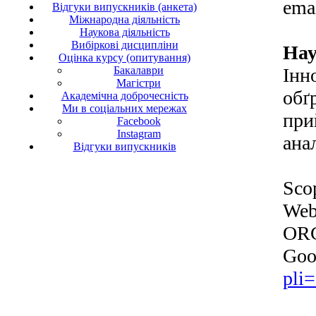
ema
Відгуки випускників (анкета)
Міжнародна діяльність
Наукова діяльність
Вибіркові дисципліни
Нау
Оцінка курсу (опитування)
Інн
Бакалаври
Магістри
обґ
Академічна доброчесність
Ми в соціальних мережах
при
Facebook
Instagram
ана
Відгуки випускників
Sco
Web
OR
Goo
pli