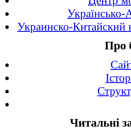
Центр мо
Українсько-
Украинско-Китайский к
Про 
Сай
Істор
Структ
Читальні з