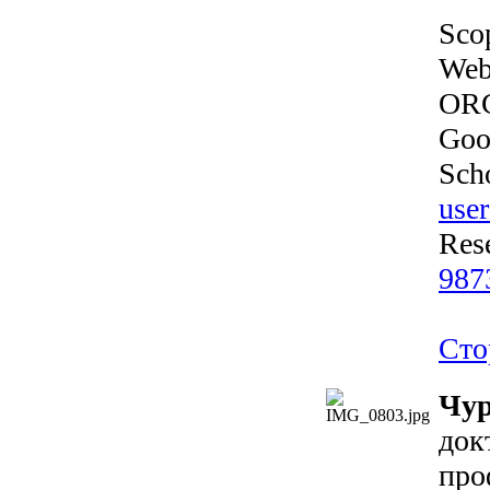
Sco
Web
OR
Goo
Sch
use
Res
987
Сто
Чур
док
про