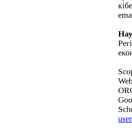
кіб
ema
Нау
Рег
еко
Sco
Web
OR
Goo
Sch
use