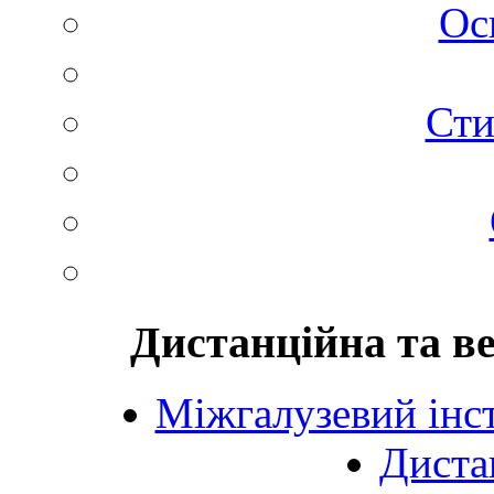
Ос
Сти
Дистанційна та в
Міжгалузевий інст
Диста